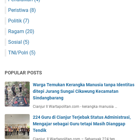
Peristiwa
(8)
Politik
(7)
Ragam
(20)
Sosial
(5)
TNI/Polri
(5)
POPULAR POSTS
Warga Temukan Kerangka Manusia tanpa Identitas
ditepi Jurang Sungai Cikawung Kecamatan
Sindangbarang
Cianjur ll Wartapolitan.com - kerangka manusia …
224 Guru di Cianjur Terjebak Status Administrasi,
Mengajar sebagai Guru tetapi Masih Dianggap
Tendik
Cianjur ll Wartapolitan.com – Sebanyak 224 ten…