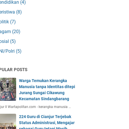
endidikan
(4)
eristiwa
(8)
olitik
(7)
agam
(20)
osial
(5)
NI/Polri
(5)
PULAR POSTS
Warga Temukan Kerangka
Manusia tanpa Identitas ditepi
Jurang Sungai Cikawung
Kecamatan Sindangbarang
jur ll Wartapolitan.com - kerangka manusia …
224 Guru di Cianjur Terjebak
Status Administrasi, Mengajar
sebagai Guru tetapi Masih