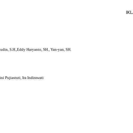
IK
din, S.H.,Eddy Haryanto, SH., Yan-yan, SH.
ni Pujiastuti, Ira Indirawati