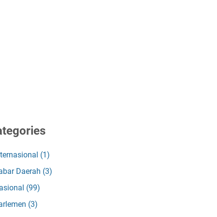
tegories
nternasional
(1)
abar Daerah
(3)
asional
(99)
arlemen
(3)