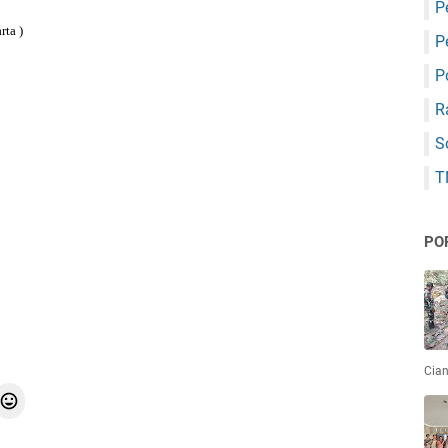
P
ta )
P
P
R
S
T
PO
Cian