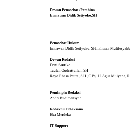
Dewan Penasehat /Pembina
Ermawan Didik Setiyoko,SH
Penasehat Hukum
Ermawan Didik Setiyoko, SH., Firman Muftiesyahbu
Dewan Redaksi
Deni Santiko
Taufan Qudrattullah, SH
Rayo Rhesa Pattra, S.H., C.Ps,. H. Agus Mulyana, Ri
Pemimpin Redaksi
Andri Budimansyah
Redaktur Pelaksana
Eka Merdeka
IT Support