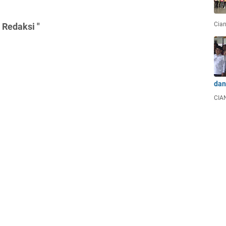
Cian
 Redaksi "
dan
CIAN