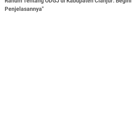
Ranum Tentang ODGJ di Kabupaten Cianjur: Begini
Penjelasannya"