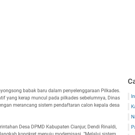
Ca
enyongsong babak baru dalam penyelenggaraan Pilkades.
I
atif yang kerap muncul pada pilkades sebelumnya, Dinas
ngan merancang sistem pendaftaran calon kepala desa
K
N
rintahan Desa DPMD Kabupaten Cianjur, Dendi Rinaldi,
P
langkah kongkret menuju modernisasi. "Melalui sistem