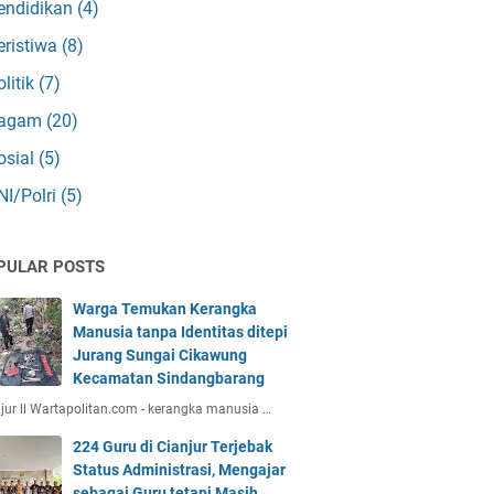
endidikan
(4)
eristiwa
(8)
olitik
(7)
agam
(20)
osial
(5)
NI/Polri
(5)
PULAR POSTS
Warga Temukan Kerangka
Manusia tanpa Identitas ditepi
Jurang Sungai Cikawung
Kecamatan Sindangbarang
jur ll Wartapolitan.com - kerangka manusia …
224 Guru di Cianjur Terjebak
Status Administrasi, Mengajar
sebagai Guru tetapi Masih