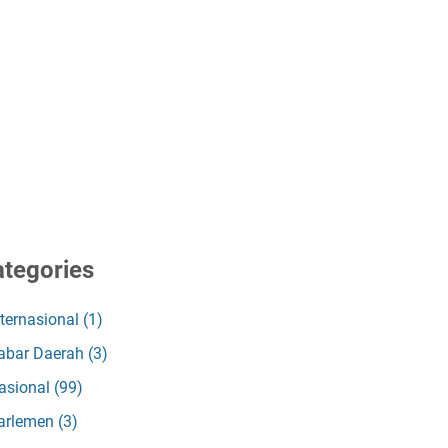
tegories
nternasional
(1)
abar Daerah
(3)
asional
(99)
arlemen
(3)