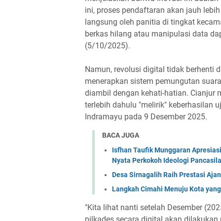
ini, proses pendaftaran akan jauh leb
langsung oleh panitia di tingkat keca
berkas hilang atau manipulasi data dap
(5/10/2025).
Namun, revolusi digital tidak berhent
menerapkan sistem pemungutan suara di
diambil dengan kehati-hatian. Cianju
terlebih dahulu "melirik" keberhasilan 
Indramayu pada 9 Desember 2025.
BACA JUGA
Isfhan Taufik Munggaran Apresiasi
Nyata Perkokoh Ideologi Pancasil
Desa Sirnagalih Raih Prestasi Aja
Langkah Cimahi Menuju Kota yan
"Kita lihat nanti setelah Desember (20
pilkades secara digital akan dilakuka