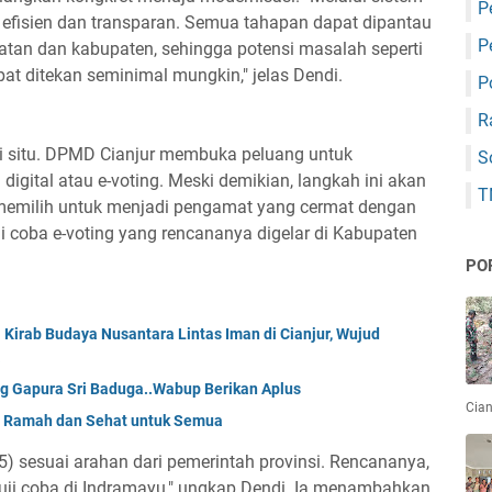
P
ih efisien dan transparan. Semua tahapan dapat dipantau
P
matan dan kabupaten, sehingga potensi masalah seperti
at ditekan seminimal mungkin," jelas Dendi.
P
R
i di situ. DPMD Cianjur membuka peluang untuk
S
gital atau e-voting. Meski demikian, langkah ini akan
T
r memilih untuk menjadi pengamat yang cermat dengan
uji coba e-voting yang rencananya digelar di Kabupaten
PO
 Kirab Budaya Nusantara Lintas Iman di Cianjur, Wujud
a
ng Gapura Sri Baduga..Wabup Berikan Aplus
Cian
g Ramah dan Sehat untuk Semua
25) sesuai arahan dari pemerintah provinsi. Rencananya,
n uji coba di Indramayu," ungkap Dendi. Ia menambahkan,