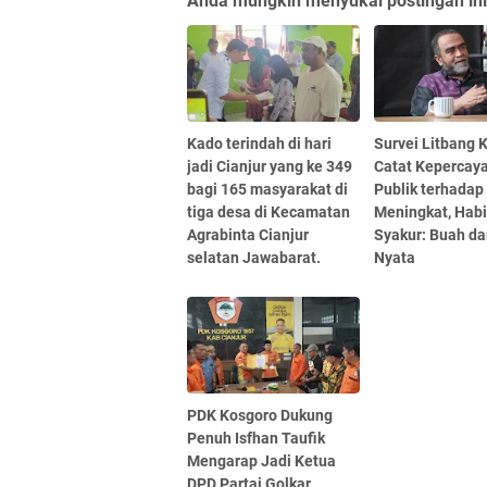
Anda mungkin menyukai postingan ini
Kado terindah di hari
Survei Litbang
jadi Cianjur yang ke 349
Catat Kepercay
bagi 165 masyarakat di
Publik terhadap 
tiga desa di Kecamatan
Meningkat, Hab
Agrabinta Cianjur
Syakur: Buah dar
selatan Jawabarat.
Nyata
PDK Kosgoro Dukung
Penuh Isfhan Taufik
Mengarap Jadi Ketua
DPD Partai Golkar