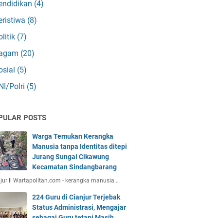
endidikan
(4)
eristiwa
(8)
olitik
(7)
agam
(20)
osial
(5)
NI/Polri
(5)
PULAR POSTS
Warga Temukan Kerangka
Manusia tanpa Identitas ditepi
Jurang Sungai Cikawung
Kecamatan Sindangbarang
jur ll Wartapolitan.com - kerangka manusia …
224 Guru di Cianjur Terjebak
Status Administrasi, Mengajar
sebagai Guru tetapi Masih