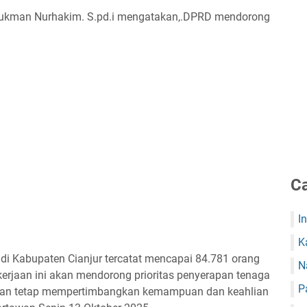
Lukman Nurhakim. S.pd.i mengatakan,.DPRD mendorong
Ca
I
K
di Kabupaten Cianjur tercatat mencapai 84.781 orang
N
kerjaan ini akan mendorong prioritas penyerapan tenaga
P
 dengan tetap mempertimbangkan kemampuan dan keahlian