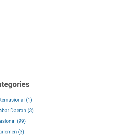
tegories
nternasional
(1)
abar Daerah
(3)
asional
(99)
arlemen
(3)