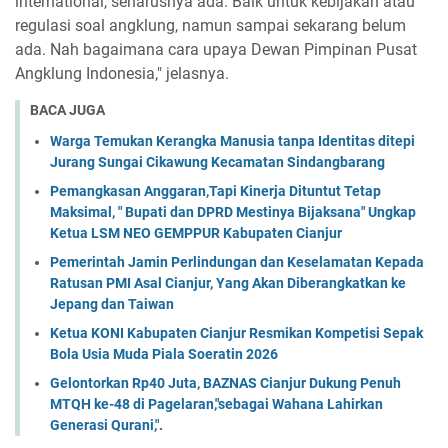
international, seharusnya ada. Baik untuk kebijakan atau
regulasi soal angklung, namun sampai sekarang belum
ada. Nah bagaimana cara upaya Dewan Pimpinan Pusat
Angklung Indonesia," jelasnya.
BACA JUGA
Warga Temukan Kerangka Manusia tanpa Identitas ditepi
Jurang Sungai Cikawung Kecamatan Sindangbarang
Pemangkasan Anggaran,Tapi Kinerja Dituntut Tetap
Maksimal, " Bupati dan DPRD Mestinya Bijaksana" Ungkap
Ketua LSM NEO GEMPPUR Kabupaten Cianjur
Pemerintah Jamin Perlindungan dan Keselamatan Kepada
Ratusan PMI Asal Cianjur, Yang Akan Diberangkatkan ke
Jepang dan Taiwan
Ketua KONI Kabupaten Cianjur Resmikan Kompetisi Sepak
Bola Usia Muda Piala Soeratin 2026
Gelontorkan Rp40 Juta, BAZNAS Cianjur Dukung Penuh
MTQH ke-48 di Pagelaran,"sebagai Wahana Lahirkan
Generasi Qurani,".