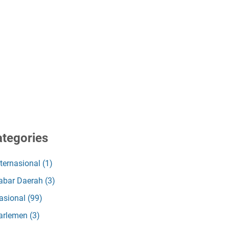
tegories
nternasional
(1)
abar Daerah
(3)
asional
(99)
arlemen
(3)