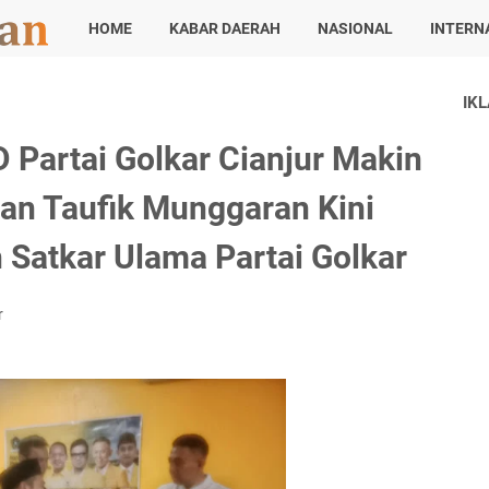
HOME
KABAR DAERAH
NASIONAL
INTERN
IK
Partai Golkar Cianjur Makin
han Taufik Munggaran Kini
Satkar Ulama Partai Golkar
r