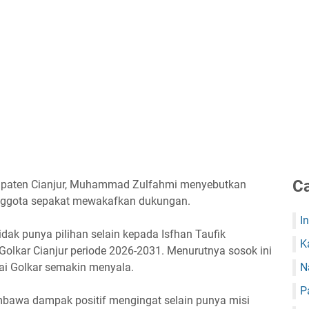
Ca
upaten Cianjur, Muhammad Zulfahmi menyebutkan
nggota sepakat mewakafkan dukungan.
I
idak punya pilihan selain kepada Isfhan Taufik
K
olkar Cianjur periode 2026-2031. Menurutnya sosok ini
i Golkar semakin menyala.
N
P
bawa dampak positif mengingat selain punya misi