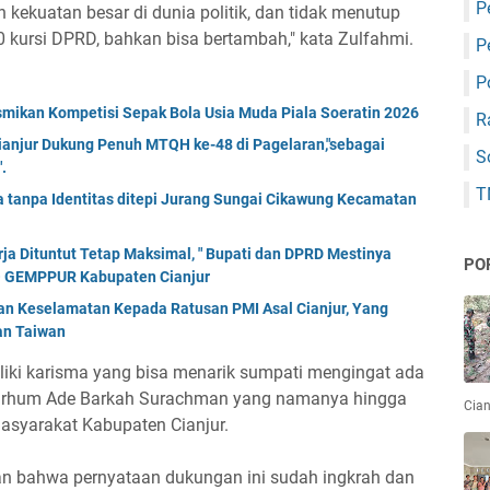
P
kekuatan besar di dunia politik, dan tidak menutup
kursi DPRD, bahkan bisa bertambah," kata Zulfahmi.
P
P
mikan Kompetisi Sepak Bola Usia Muda Piala Soeratin 2026
R
anjur Dukung Penuh MTQH ke-48 di Pagelaran,"sebagai
S
.
T
tanpa Identitas ditepi Jurang Sungai Cikawung Kecamatan
a Dituntut Tetap Maksimal, " Bupati dan DPRD Mestinya
PO
O GEMPPUR Kabupaten Cianjur
an Keselamatan Kepada Ratusan PMI Asal Cianjur, Yang
an Taiwan
miliki karisma yang bisa menarik sumpati mengingat ada
arhum Ade Barkah Surachman yang namanya hingga
Cian
masyarakat Kabupaten Cianjur.
an bahwa pernyataan dukungan ini sudah ingkrah dan