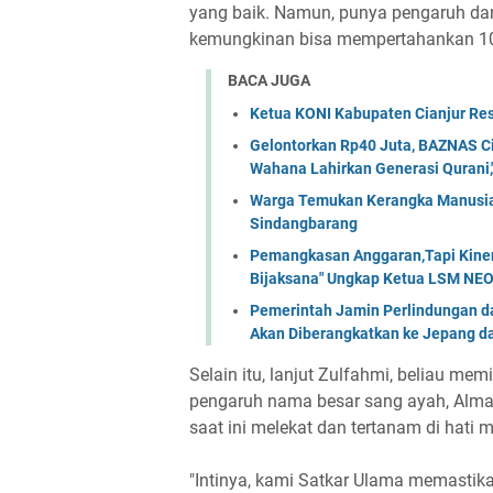
yang baik. Namun, punya pengaruh dan 
kemungkinan bisa mempertahankan 10 
BACA JUGA
Ketua KONI Kabupaten Cianjur Res
Gelontorkan Rp40 Juta, BAZNAS Ci
Wahana Lahirkan Generasi Qurani,"
Warga Temukan Kerangka Manusia 
Sindangbarang
Pemangkasan Anggaran,Tapi Kinerj
Bijaksana" Ungkap Ketua LSM NE
Pemerintah Jamin Perlindungan d
Akan Diberangkatkan ke Jepang d
Selain itu, lanjut Zulfahmi, beliau me
pengaruh nama besar sang ayah, Alm
saat ini melekat dan tertanam di hati 
"Intinya, kami Satkar Ulama memastik