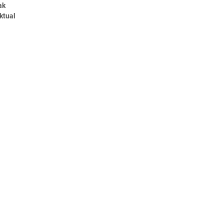
ak
ktual