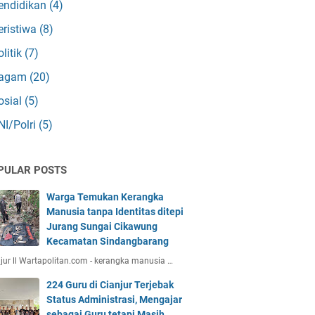
endidikan
(4)
eristiwa
(8)
olitik
(7)
agam
(20)
osial
(5)
NI/Polri
(5)
PULAR POSTS
Warga Temukan Kerangka
Manusia tanpa Identitas ditepi
Jurang Sungai Cikawung
Kecamatan Sindangbarang
jur ll Wartapolitan.com - kerangka manusia …
224 Guru di Cianjur Terjebak
Status Administrasi, Mengajar
sebagai Guru tetapi Masih