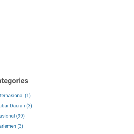
tegories
nternasional
(1)
abar Daerah
(3)
asional
(99)
arlemen
(3)