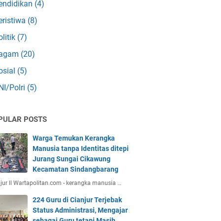
endidikan
(4)
eristiwa
(8)
olitik
(7)
agam
(20)
osial
(5)
NI/Polri
(5)
PULAR POSTS
Warga Temukan Kerangka
Manusia tanpa Identitas ditepi
Jurang Sungai Cikawung
Kecamatan Sindangbarang
jur ll Wartapolitan.com - kerangka manusia …
224 Guru di Cianjur Terjebak
Status Administrasi, Mengajar
sebagai Guru tetapi Masih