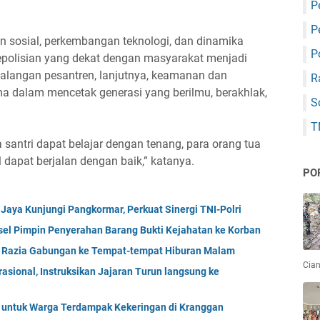
P
P
an sosial, perkembangan teknologi, dan dinamika
P
epolisian yang dekat dengan masyarakat menjadi
kalangan pesantren, lanjutnya, keamanan dan
R
 dalam mencetak generasi yang berilmu, berakhlak,
S
T
santri dapat belajar dengan tenang, para orang tua
 dapat berjalan dengan baik,” katanya.
PO
aya Kunjungi Pangkormar, Perkuat Sinergi TNI-Polri
el Pimpin Penyerahan Barang Bukti Kejahatan ke Korban
g Razia Gabungan ke Tempat-tempat Hiburan Malam
Cian
sional, Instruksikan Jajaran Turun langsung ke
ih untuk Warga Terdampak Kekeringan di Kranggan