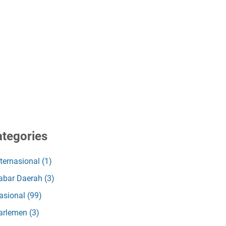
tegories
nternasional
(1)
abar Daerah
(3)
asional
(99)
arlemen
(3)