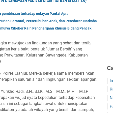
 PENGANIAYAAN YANG MENGAKIBATKAN KEMATIAN,"
an pembinaan terhadap nelayan Pantai Apra
urian Berantai, Persetubuhan Anak, dan Peredaran Narkoba
imulya Cibeber Raih Penghargaan Khusus Bidang Pencak
angka mewujudkan lingkungan yang sehat dan tertib,
iatan kerja bakti bertajuk “Jumat Bersih” yang
ng Prawitasari, Kelurahan Sawahgede. Kabupaten
)
Ca
onel Polres Cianjur, Mereka bekerja sama membersihkan
erapikan saluran air dan lingkungan sekitar lapangan.
I
K
rikho Hadi, S.H., S.I.K., M.Si., M.M., M.H.I., M.I.P.
upakan wujud nyata kepedulian terhadap kebersihan
N
rsih ini sebagai langkah awal untuk menciptakan
P
indikatornya adalah wilayah yang bersih dari sampah,