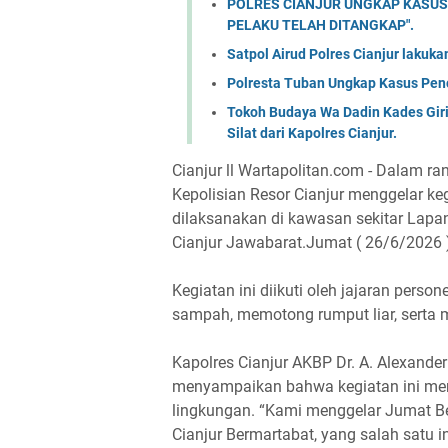
POLRES CIANJUR UNGKAP KASUS
PELAKU TELAH DITANGKAP".
Satpol Airud Polres Cianjur lakuk
Polresta Tuban Ungkap Kasus Penc
Tokoh Budaya Wa Dadin Kades Gir
Silat dari Kapolres Cianjur.
Cianjur ll Wartapolitan.com - Dalam r
Kepolisian Resor Cianjur menggelar keg
dilaksanakan di kawasan sekitar Lapa
Cianjur Jawabarat.Jumat ( 26/6/2026 
Kegiatan ini diikuti oleh jajaran pers
sampah, memotong rumput liar, serta m
Kapolres Cianjur AKBP Dr. A. Alexander Yu
menyampaikan bahwa kegiatan ini mer
lingkungan. “Kami menggelar Jumat Be
Cianjur Bermartabat, yang salah satu 