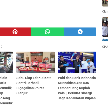
Cian
dan
 :
CIAN
elain
Sabu Siap Edar Di Kota
Polri dan Bank Indonesia
atis
Santri Berhasil
Musnahkan 466.535
Pemudik,
Digagalkan Polres
Lembar Uang Rupiah
iap
Cianjur
Palsu, Perkuat Sinergi
Kosong
Jaga Kedaulatan Rupiah
 Pemudik