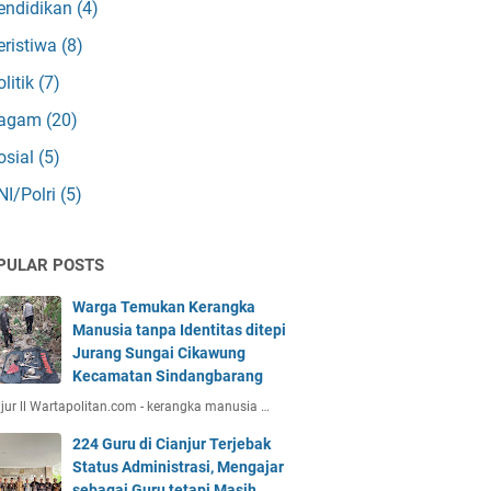
endidikan
(4)
eristiwa
(8)
olitik
(7)
agam
(20)
osial
(5)
NI/Polri
(5)
PULAR POSTS
Warga Temukan Kerangka
Manusia tanpa Identitas ditepi
Jurang Sungai Cikawung
Kecamatan Sindangbarang
jur ll Wartapolitan.com - kerangka manusia …
224 Guru di Cianjur Terjebak
Status Administrasi, Mengajar
sebagai Guru tetapi Masih