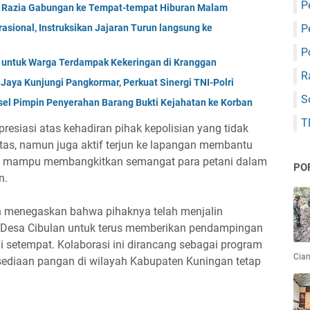
P
g Razia Gabungan ke Tempat-tempat Hiburan Malam
P
sional, Instruksikan Jajaran Turun langsung ke
P
ih untuk Warga Terdampak Kekeringan di Kranggan
R
aya Kunjungi Pangkormar, Perkuat Sinergi TNI-Polri
S
el Pimpin Penyerahan Barang Bukti Kejahatan ke Korban
T
esiasi atas kehadiran pihak kepolisian yang tidak
intas, namun juga aktif terjun ke lapangan membantu
pkan mampu membangkitkan semangat para petani dalam
PO
n.
gan menegaskan bahwa pihaknya telah menjalin
h Desa Cibulan untuk terus memberikan pendampingan
 setempat. Kolaborasi ini dirancang sebagai program
Cian
sediaan pangan di wilayah Kabupaten Kuningan tetap