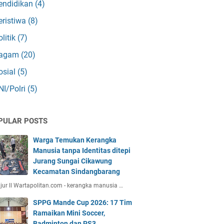
endidikan
(4)
eristiwa
(8)
olitik
(7)
agam
(20)
osial
(5)
NI/Polri
(5)
PULAR POSTS
Warga Temukan Kerangka
Manusia tanpa Identitas ditepi
Jurang Sungai Cikawung
Kecamatan Sindangbarang
jur ll Wartapolitan.com - kerangka manusia …
SPPG Mande Cup 2026: 17 Tim
Ramaikan Mini Soccer,
Badminton dan PS3