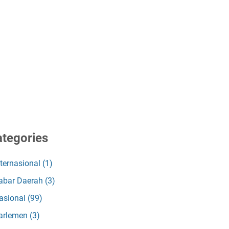
tegories
nternasional
(1)
abar Daerah
(3)
asional
(99)
arlemen
(3)