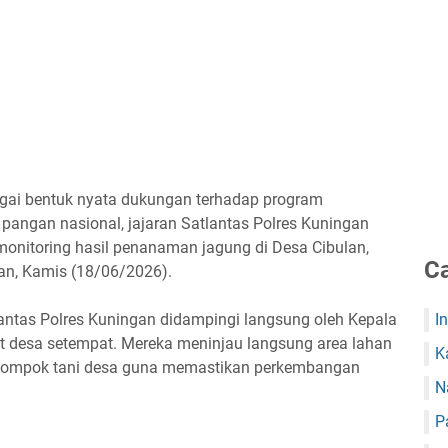
gai bentuk nyata dukungan terhadap program
angan nasional, jajaran Satlantas Polres Kuningan
monitoring hasil penanaman jagung di Desa Cibulan,
Ca
n, Kamis (18/06/2026).
lantas Polres Kuningan didampingi langsung oleh Kepala
I
at desa setempat. Mereka meninjau langsung area lahan
K
kelompok tani desa guna memastikan perkembangan
N
P