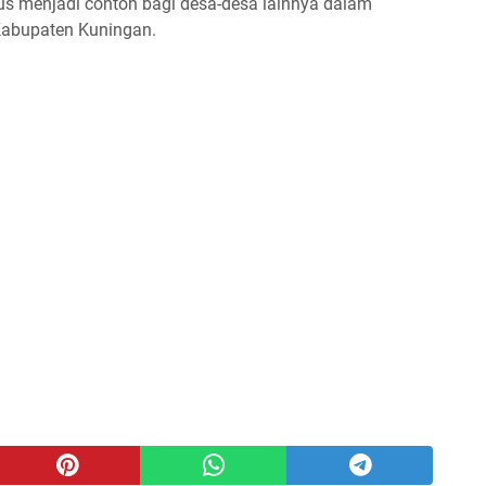
us menjadi contoh bagi desa-desa lainnya dalam
abupaten Kuningan.