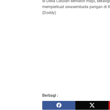
di Desa Cibulan semakin maju, sekalig
memperkuat swasembada pangan di K
(Doddy)
Berbagi :