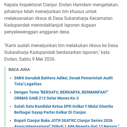
Kepala Inspektorat Cianjur. Endan Hamdani mengatakan,
pihaknya telah menerjunkan tim khusus untuk
melaksanakan riksus di Desa Sukaraharja Kecamatan
Kadupandak menindaklanjuti laporan dugaan
penyelewenggan anggaran desa.
"Kami sudah menerjunkan tim melakukan riksus ke Desa
Sukaraharja Kadupandak berdasarkan laporan," kata
Endan, Sabtu 9 Mei 2026.
BACA JUGA
SMHI Geruduk Bahtera Adiksi, Desak Pemerintah Audit
Total Legalitas
Dengan Tema "BERSATU, BERKARYA, BERMANFAAT"
ORMAS GAIB 212 Gelar Munas Ke-2
Salah Satu Kandidat Ketua DPD Golkar !! Mulai Diserbu
Berbagai Sayap Partai Golkar Di Cianjur.
Bupati Cianjur Buka JOTR SEATRC Cianjur Series 2026
Ajang Internasional," Diikuti 1.696 Peserta dari 12 Negara ".