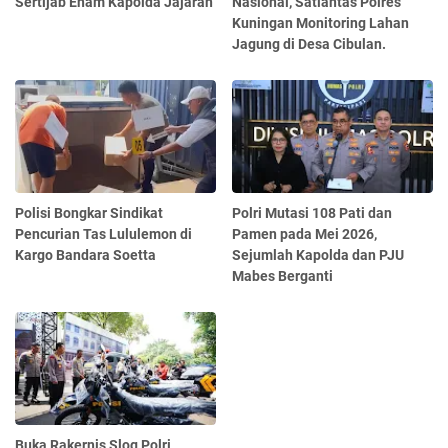
Sertijab Enam Kapolda Jajaran
Nasional, Satlantas Polres
Kuningan Monitoring Lahan
Jagung di Desa Cibulan.
Polisi Bongkar Sindikat
Polri Mutasi 108 Pati dan
Pencurian Tas Lululemon di
Pamen pada Mei 2026,
Kargo Bandara Soetta
Sejumlah Kapolda dan PJU
Mabes Berganti
Buka Rakernis Slog Polri,