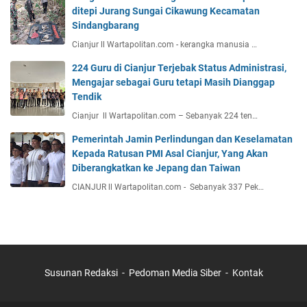
ditepi Jurang Sungai Cikawung Kecamatan
Sindangbarang
Cianjur ll Wartapolitan.com - kerangka manusia …
224 Guru di Cianjur Terjebak Status Administrasi,
Mengajar sebagai Guru tetapi Masih Dianggap
Tendik
Cianjur ll Wartapolitan.com – Sebanyak 224 ten…
Pemerintah Jamin Perlindungan dan Keselamatan
Kepada Ratusan PMI Asal Cianjur, Yang Akan
Diberangkatkan ke Jepang dan Taiwan
CIANJUR ll Wartapolitan.com - Sebanyak 337 Pek…
Susunan Redaksi
Pedoman Media Siber
Kontak