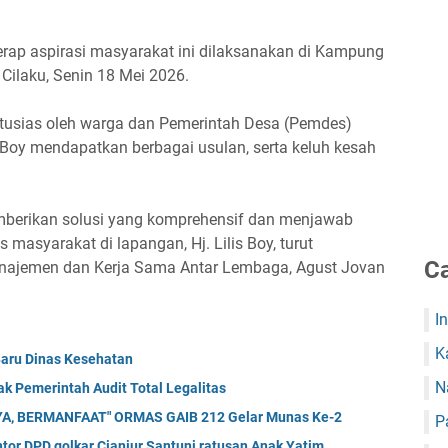
rap aspirasi masyarakat ini dilaksanakan di Kampung
 Cilaku, Senin 18 Mei 2026.
antusias oleh warga dan Pemerintah Desa (Pemdes)
s Boy mendapatkan berbagai usulan, serta keluh kesah
emberikan solusi yang komprehensif dan menjawab
masyarakat di lapangan, Hj. Lilis Boy, turut
Ca
ajemen dan Kerja Sama Antar Lembaga, Agust Jovan
I
K
Baru Dinas Kesehatan
N
k Pemerintah Audit Total Legalitas
A, BERMANFAAT" ORMAS GAIB 212 Gelar Munas Ke-2
P
tor DPD golkar Cianjur Santuni ratusan Anak Yatim