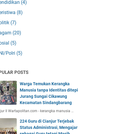
endidikan
(4)
eristiwa
(8)
olitik
(7)
agam
(20)
osial
(5)
NI/Polri
(5)
PULAR POSTS
Warga Temukan Kerangka
Manusia tanpa Identitas ditepi
Jurang Sungai Cikawung
Kecamatan Sindangbarang
jur ll Wartapolitan.com - kerangka manusia …
224 Guru di Cianjur Terjebak
Status Administrasi, Mengajar
sebagai Guru tetapi Masih