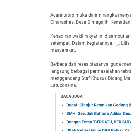
Acara tatap muka dalam rangka menye
Ciharashas, Desa Sirnagalih, Kematian
Kehadiran wakil rakyat ini disambut 
setempat. Dalam kegiatannya, Hj. Lili
masyarakat.
Berbeda dari reses biasanya, guna m
langsung berbagai permasalahan teknis 
menggandeng Staf Khusus Bidang Man
Latuconsina.
BACA JUGA
Bupati Cianjur Resmikan Gedung 
SMHI Geruduk Bahtera Adiksi, Desa
Dengan Tema "BERSATU, BERKARY
Ultah Ketua Umum DPP Golkar, Kan