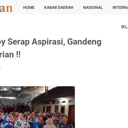
HOME
KABAR DAERAH
NASIONAL
INTERN
IK
oy Serap Aspirasi, Gandeng
ian !!
r