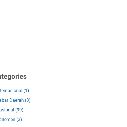
tegories
nternasional
(1)
abar Daerah
(3)
asional
(99)
arlemen
(3)