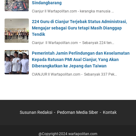
Sindangbarang
Cianjur ll Wartapolitan.com - kerangka manusia …
224 Guru di Cianjur Terjebak Status Administrasi,
Mengajar sebagai Guru tetapi Masih Dianggap
Tendik
Cianjur ll Wartapolitan.com – Sebanyak 224 ten…
Pemerintah Jamin Perlindungan dan Keselamatan
Kepada Ratusan PMI Asal Cianjur, Yang Akan
Diberangkatkan ke Jepang dan Taiwan
CIANJUR ll Wartapolitan.com - Sebanyak 337 Pek…
Susunan Redaksi
Pedoman Media Siber
Kontak
@Copyright-2024 wartapolitan.com