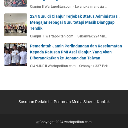
Cianjur ll Wartapolitan.com - kerangka manusia …
224 Guru di Cianjur Terjebak Status Administrasi,
Mengajar sebagai Guru tetapi Masih Dianggap
Tendik
Cianjur ll Wartapolitan.com – Sebanyak 224 ten…
Pemerintah Jamin Perlindungan dan Keselamatan
Kepada Ratusan PMI Asal Cianjur, Yang Akan
Diberangkatkan ke Jepang dan Taiwan
CIANJUR ll Wartapolitan.com - Sebanyak 337 Pek…
Susunan Redaksi
Pedoman Media Siber
Kontak
@Copyright-2024 wartapolitan.com