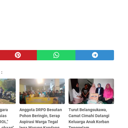
 :
gara
Anggota DRPD Besutan
Turut Belangsukawa,
sias
Pohon Beringin, Serap
Camat Cimahi Datangi
OL,"
Aspirasi Warga Tegal
Keluarga Anak Korban
Lobaan".
lega Warung Kondang
Tenggelam