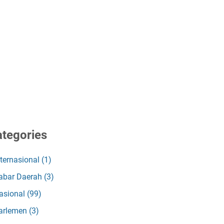
tegories
nternasional
(1)
abar Daerah
(3)
asional
(99)
arlemen
(3)