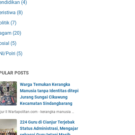
endidikan
(4)
eristiwa
(8)
olitik
(7)
agam
(20)
osial
(5)
NI/Polri
(5)
PULAR POSTS
Warga Temukan Kerangka
Manusia tanpa Identitas ditepi
Jurang Sungai Cikawung
Kecamatan Sindangbarang
jur ll Wartapolitan.com - kerangka manusia …
224 Guru di Cianjur Terjebak
Status Administrasi, Mengajar
sebagai Guru tetapi Masih