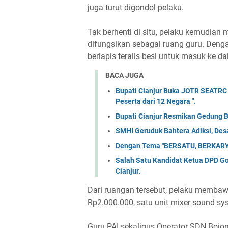
juga turut digondol pelaku.
Tak berhenti di situ, pelaku kemudian
difungsikan sebagai ruang guru. Deng
berlapis teralis besi untuk masuk ke d
BACA JUGA
Bupati Cianjur Buka JOTR SEATRC Ci
Peserta dari 12 Negara ".
Bupati Cianjur Resmikan Gedung 
SMHI Geruduk Bahtera Adiksi, Desa
Dengan Tema "BERSATU, BERKARY
Salah Satu Kandidat Ketua DPD Gol
Cianjur.
Dari ruangan tersebut, pelaku membaw
Rp2.000.000, satu unit mixer sound sy
Guru PAI sekaligus Operator SDN Bojo