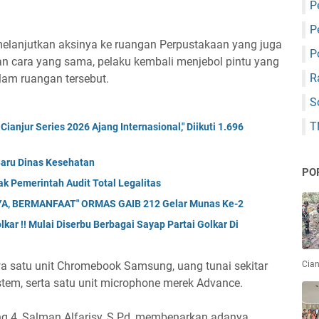
P
P
 melanjutkan aksinya ke ruangan Perpustakaan yang juga
P
an cara yang sama, pelaku kembali menjebol pintu yang
R
alam ruangan tersebut.
S
T
anjur Series 2026 Ajang Internasional," Diikuti 1.696
Baru Dinas Kesehatan
PO
k Pemerintah Audit Total Legalitas
A, BERMANFAAT" ORMAS GAIB 212 Gelar Munas Ke-2
kar !! Mulai Diserbu Berbagai Sayap Partai Golkar Di
Cian
a satu unit Chromebook Samsung, uang tunai sekitar
stem, serta satu unit microphone merek Advance.
ng 4, Salman Alfarisy, S.Pd, membenarkan adanya