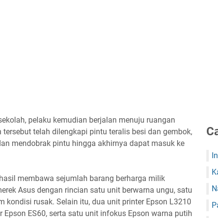
 sekolah, pelaku kemudian berjalan menuju ruangan
Ca
tersebut telah dilengkapi pintu teralis besi dan gembok,
s dan mendobrak pintu hingga akhirnya dapat masuk ke
I
K
rhasil membawa sejumlah barang berharga milik
N
 merek Asus dengan rincian satu unit berwarna ungu, satu
m kondisi rusak. Selain itu, dua unit printer Epson L3210
P
r Epson ES60, serta satu unit infokus Epson warna putih