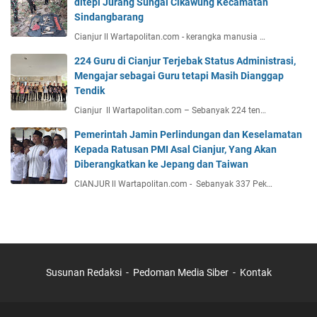
ditepi Jurang Sungai Cikawung Kecamatan
Sindangbarang
Cianjur ll Wartapolitan.com - kerangka manusia …
224 Guru di Cianjur Terjebak Status Administrasi,
Mengajar sebagai Guru tetapi Masih Dianggap
Tendik
Cianjur ll Wartapolitan.com – Sebanyak 224 ten…
Pemerintah Jamin Perlindungan dan Keselamatan
Kepada Ratusan PMI Asal Cianjur, Yang Akan
Diberangkatkan ke Jepang dan Taiwan
CIANJUR ll Wartapolitan.com - Sebanyak 337 Pek…
Susunan Redaksi
Pedoman Media Siber
Kontak