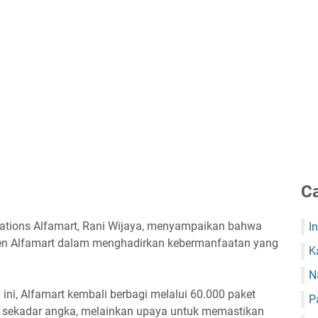
Ca
tions Alfamart, Rani Wijaya, menyampaikan bahwa
I
en Alfamart dalam menghadirkan kebermanfaatan yang
K
N
ni, Alfamart kembali berbagi melalui 60.000 paket
P
n sekadar angka, melainkan upaya untuk memastikan