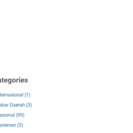
tegories
nternasional
(1)
abar Daerah
(3)
asional
(99)
arlemen
(3)