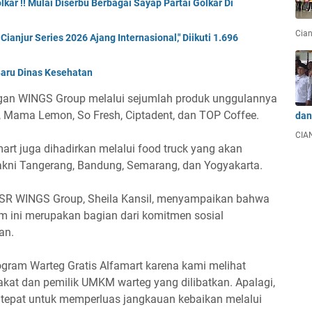
kar !! Mulai Diserbu Berbagai Sayap Partai Golkar Di
Cian
anjur Series 2026 Ajang Internasional," Diikuti 1.696
Baru Dinas Kesehatan
ungan WINGS Group melalui sejumlah produk unggulannya
, Mama Lemon, So Fresh, Ciptadent, dan TOP Coffee.
dan
CIAN
art juga dihadirkan melalui food truck yang akan
akni Tangerang, Bandung, Semarang, dan Yogyakarta.
CSR WINGS Group, Sheila Kansil, menyampaikan bahwa
am ini merupakan bagian dari komitmen sosial
an.
ram Warteg Gratis Alfamart karena kami melihat
at dan pemilik UMKM warteg yang dilibatkan. Apalagi,
epat untuk memperluas jangkauan kebaikan melalui