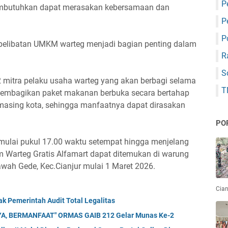
P
mbutuhkan dapat merasakan kebersamaan dan
P
P
 pelibatan UMKM warteg menjadi bagian penting dalam
R
S
 mitra pelaku usaha warteg yang akan berbagi selama
T
membagikan paket makanan berbuka secara bertahap
masing kota, sehingga manfaatnya dapat dirasakan
PO
ulai pukul 17.00 waktu setempat hingga menjelang
am Warteg Gratis Alfamart dapat ditemukan di warung
wah Gede, Kec.Cianjur mulai 1 Maret 2026.
Cian
k Pemerintah Audit Total Legalitas
A, BERMANFAAT" ORMAS GAIB 212 Gelar Munas Ke-2