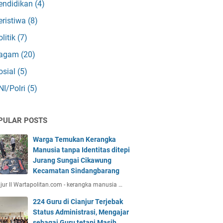
endidikan
(4)
eristiwa
(8)
olitik
(7)
agam
(20)
osial
(5)
NI/Polri
(5)
PULAR POSTS
Warga Temukan Kerangka
Manusia tanpa Identitas ditepi
Jurang Sungai Cikawung
Kecamatan Sindangbarang
jur ll Wartapolitan.com - kerangka manusia …
224 Guru di Cianjur Terjebak
Status Administrasi, Mengajar
sebagai Guru tetapi Masih