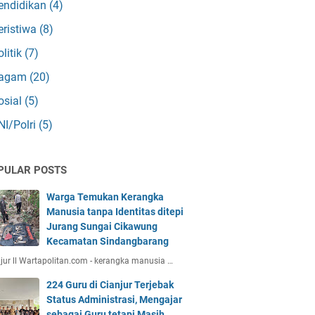
endidikan
(4)
eristiwa
(8)
olitik
(7)
agam
(20)
osial
(5)
NI/Polri
(5)
PULAR POSTS
Warga Temukan Kerangka
Manusia tanpa Identitas ditepi
Jurang Sungai Cikawung
Kecamatan Sindangbarang
jur ll Wartapolitan.com - kerangka manusia …
224 Guru di Cianjur Terjebak
Status Administrasi, Mengajar
sebagai Guru tetapi Masih