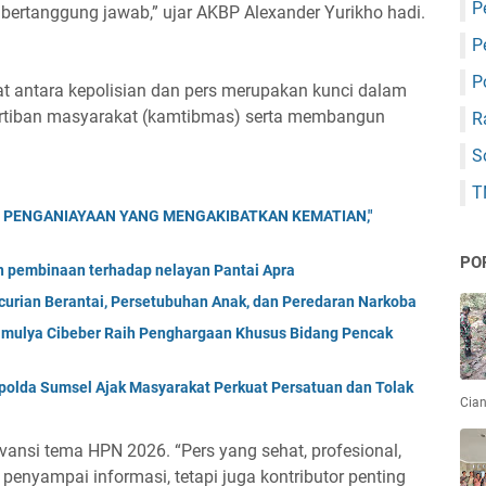
P
 bertanggung jawab,” ujar AKBP Alexander Yurikho hadi.
P
P
t antara kepolisian dan pers merupakan kunci dalam
ertiban masyarakat (kamtibmas) serta membangun
R
S
T
 PENGANIAYAAN YANG MENGAKIBATKAN KEMATIAN,"
PO
an pembinaan terhadap nelayan Pantai Apra
urian Berantai, Persetubuhan Anak, dan Peredaran Narkoba
imulya Cibeber Raih Penghargaan Khusus Bidang Pencak
polda Sumsel Ajak Masyarakat Perkuat Persatuan dan Tolak
Cian
vansi tema HPN 2026. “Pers yang sehat, profesional,
penyampai informasi, tetapi juga kontributor penting