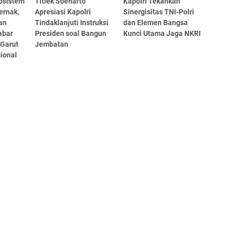
kosistem
Titiek Soeharto
Kapolri Tekankan
ernak,
Apresiasi Kapolri
Sinergisitas TNI-Polri
an
Tindaklanjuti Instruksi
dan Elemen Bangsa
abar
Presiden soal Bangun
Kunci Utama Jaga NKRI
 Garut
Jembatan
ional