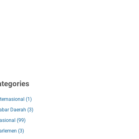
tegories
nternasional
(1)
abar Daerah
(3)
asional
(99)
arlemen
(3)