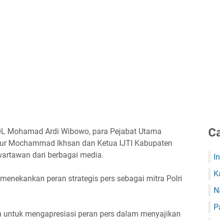
Ca
OL Mohamad Ardi Wibowo, para Pejabat Utama
njur Mochammad Ikhsan dan Ketua IJTI Kabupaten
 wartawan dari berbagai media.
I
K
enekankan peran strategis pers sebagai mitra Polri
N
P
 untuk mengapresiasi peran pers dalam menyajikan