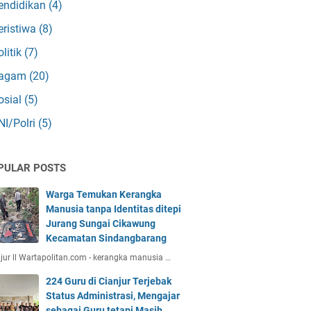
endidikan
(4)
eristiwa
(8)
olitik
(7)
agam
(20)
osial
(5)
NI/Polri
(5)
PULAR POSTS
Warga Temukan Kerangka
Manusia tanpa Identitas ditepi
Jurang Sungai Cikawung
Kecamatan Sindangbarang
jur ll Wartapolitan.com - kerangka manusia …
224 Guru di Cianjur Terjebak
Status Administrasi, Mengajar
sebagai Guru tetapi Masih