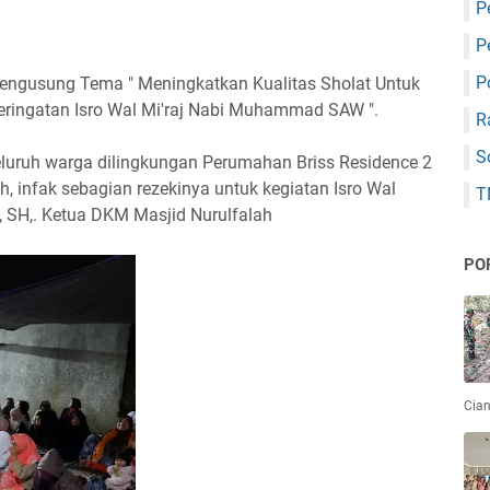
P
P
P
 mengusung Tema " Meningkatkan Kualitas Sholat Untuk
eringatan Isro Wal Mi'raj Nabi Muhammad SAW ".
R
S
luruh warga dilingkungan Perumahan Briss Residence 2
 infak sebagian rezekinya untuk kegiatan Isro Wal
T
zi, SH,. Ketua DKM Masjid Nurulfalah
PO
Cian