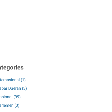
tegories
nternasional
(1)
abar Daerah
(3)
asional
(99)
arlemen
(3)