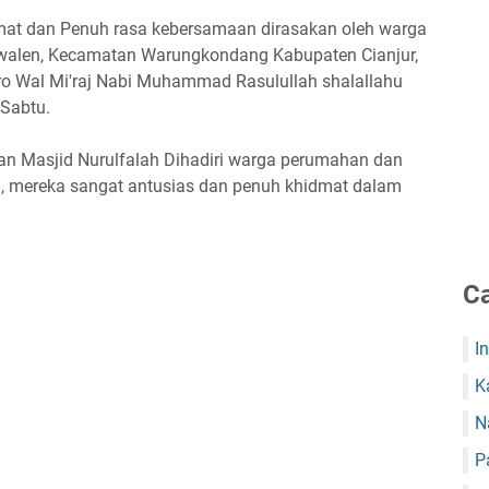
idmat dan Penuh rasa kebersamaan dirasakan oleh warga
iwalen, Kecamatan Warungkondang Kabupaten Cianjur,
sro Wal Mi'raj Nabi Muhammad Rasulullah shalallahu
Sabtu.
an Masjid Nurulfalah Dihadiri warga perumahan dan
, mereka sangat antusias dan penuh khidmat dalam
Ca
I
K
N
P