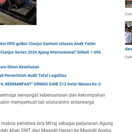
Cian
tor DPD golkar Cianjur Santuni ratusan Anak Yatim
dan
anjur Series 2026 Ajang Internasional," Diikuti 1.696
CIAN
Baru Dinas Kesehatan
k Pemerintah Audit Total Legalitas
A, BERMANFAAT" ORMAS GAIB 212 Gelar Munas Ke-2
ni, semoga semangat kebersamaan dan kekompakan
kin memperkuat tali silaturahmi antarwarga
makna peristiwa Isra Mi'raj sebagai perjalanan Agung
h Allah SWT dari Masjidil Haram ke Masjidil Aqsha,