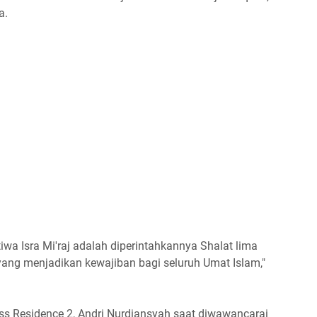
a.
tiwa Isra Mi'raj adalah diperintahkannya Shalat lima
g menjadikan kewajiban bagi seluruh Umat Islam,"
ss Residence 2, Andri Nurdiansyah saat diwawancarai