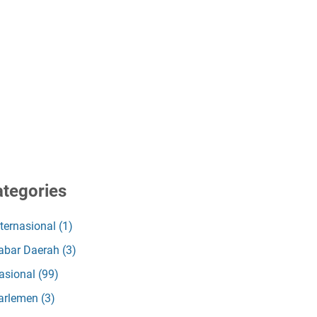
tegories
nternasional
(1)
abar Daerah
(3)
asional
(99)
arlemen
(3)