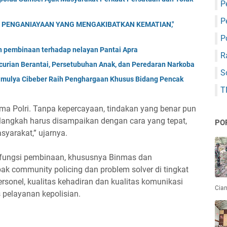
P
P
 PENGANIAYAAN YANG MENGAKIBATKAN KEMATIAN,"
P
an pembinaan terhadap nelayan Pantai Apra
R
urian Berantai, Persetubuhan Anak, dan Peredaran Narkoba
S
imulya Cibeber Raih Penghargaan Khusus Bidang Pencak
T
ma Polri. Tanpa kepercayaan, tindakan yang benar pun
p langkah harus disampaikan dengan cara yang tepat,
PO
syarakat,” ujarnya.
 fungsi pembinaan, khususnya Binmas dan
k community policing dan problem solver di tingkat
rsonel, kualitas kehadiran dan kualitas komunikasi
Cian
s pelayanan kepolisian.