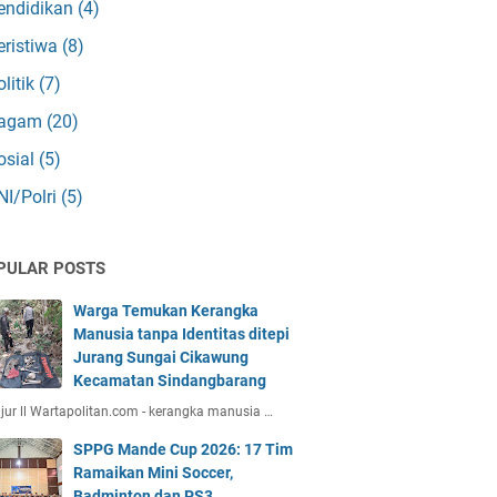
endidikan
(4)
eristiwa
(8)
olitik
(7)
agam
(20)
osial
(5)
NI/Polri
(5)
PULAR POSTS
Warga Temukan Kerangka
Manusia tanpa Identitas ditepi
Jurang Sungai Cikawung
Kecamatan Sindangbarang
jur ll Wartapolitan.com - kerangka manusia …
SPPG Mande Cup 2026: 17 Tim
Ramaikan Mini Soccer,
Badminton dan PS3