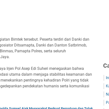
atan Bimtek tersebut. Peserta terdiri dari Danki dan
gosiator Ditsamapta, Danki dan Danton Satbrimob,
 Binmas, Pamapta Polres, serta seluruh
 Jaya.
Ca
ya Irjen Pol Asep Edi Suheri menegaskan bahwa
dasi utama dalam menjaga stabilitas keamanan dan
I
 menekankan pentingnya kehadiran Polri yang tidak
engedepankan pendekatan humanis serta komunikasi
K
N
P
polda Sumsel Ajak Masyarakat Perkuat Persatuan dan Tolak