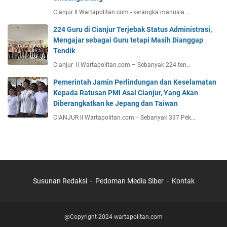
Cianjur ll Wartapolitan.com - kerangka manusia …
224 Guru di Cianjur Terjebak Status Administrasi,
Mengajar sebagai Guru tetapi Masih Dianggap
Tendik
Cianjur ll Wartapolitan.com – Sebanyak 224 ten…
Pemerintah Jamin Perlindungan dan Keselamatan
Kepada Ratusan PMI Asal Cianjur, Yang Akan
Diberangkatkan ke Jepang dan Taiwan
CIANJUR ll Wartapolitan.com - Sebanyak 337 Pek…
Susunan Redaksi
Pedoman Media Siber
Kontak
@Copyright-2024 wartapolitan.com