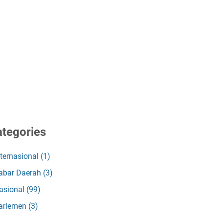
tegories
nternasional
(1)
abar Daerah
(3)
asional
(99)
arlemen
(3)