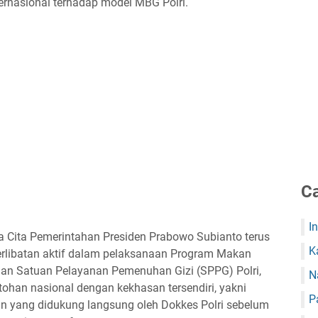
ernasional terhadap model MBG Polri.
Ca
I
 Cita Pemerintahan Presiden Prabowo Subianto terus
K
terlibatan aktif dalam pelaksanaan Program Makan
laan Satuan Pelayanan Pemenuhan Gizi (SPPG) Polri,
N
ohan nasional dengan kekhasan tersendiri, yakni
P
n yang didukung langsung oleh Dokkes Polri sebelum