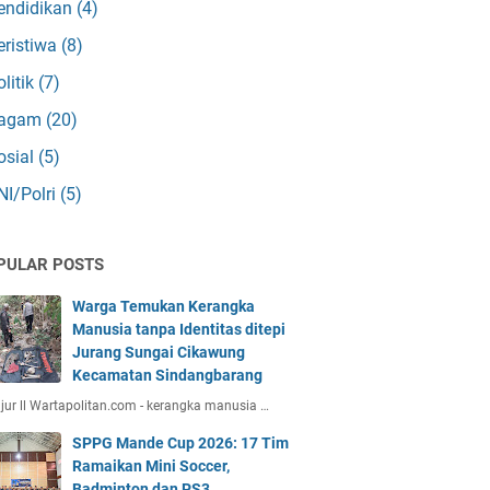
endidikan
(4)
eristiwa
(8)
olitik
(7)
agam
(20)
osial
(5)
NI/Polri
(5)
PULAR POSTS
Warga Temukan Kerangka
Manusia tanpa Identitas ditepi
Jurang Sungai Cikawung
Kecamatan Sindangbarang
jur ll Wartapolitan.com - kerangka manusia …
SPPG Mande Cup 2026: 17 Tim
Ramaikan Mini Soccer,
Badminton dan PS3