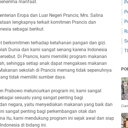
penerima manfaat.
P
P
menterian Eropa dan Luar Negeri Prancis, Mrs. Salina
P
taan lengkapnya terkait komitmen Prancis dan
esia sebagai berikut:
R
S
ngat berkomitmen terhadap ketahanan pangan dan gizi.
ah Dunia dan kami sangat senang karena Indonesia
T
 tersebut. Di Prancis, kami memiliki program makanan
rah, sehingga setiap anak dapat mengakses makanan
PO
. Makanan sekolah di Prancis memang tidak sepenuhnya
yang tidak memiliki sumber daya.
en Prabowo meluncurkan program ini, kami sangat
agai sesuatu yang sangat penting bagi
an negara, yaitu menyediakan makanan yang baik dan
Cian
l ini sangat penting bagi perkembangan otak dan
ena itu, kami mendukung program ini sejak awal dan siap
donesia di bidang ini.