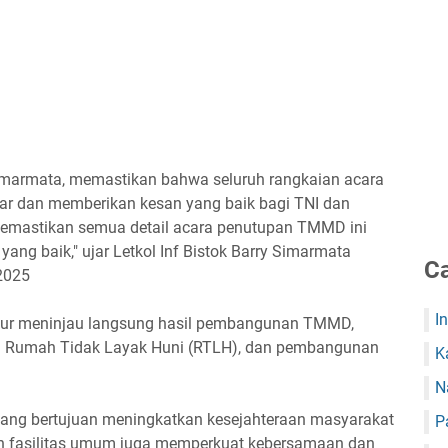
Simarmata, memastikan bahwa seluruh rangkaian acara
ar dan memberikan kesan yang baik bagi TNI dan
memastikan semua detail acara penutupan TMMD ini
ang baik," ujar Letkol Inf Bistok Barry Simarmata
Ca
2025
I
njur meninjau langsung hasil pembangunan TMMD,
asi Rumah Tidak Layak Huni (RTLH), dan pembangunan
K
N
ng bertujuan meningkatkan kesejahteraan masyarakat
P
an fasilitas umum juga memperkuat kebersamaan dan