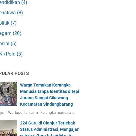
endidikan
(4)
eristiwa
(8)
olitik
(7)
agam
(20)
osial
(5)
NI/Polri
(5)
PULAR POSTS
Warga Temukan Kerangka
Manusia tanpa Identitas ditepi
Jurang Sungai Cikawung
Kecamatan Sindangbarang
jur ll Wartapolitan.com - kerangka manusia …
224 Guru di Cianjur Terjebak
Status Administrasi, Mengajar
sebagai Guru tetapi Masih