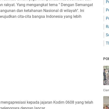
P
an rakyat. Yang mengangkat tema " Dengan Semangat
P
unan dan ketahanan Nasional di wilayah". Ini
judkan cita-cita bangsa Indonesia yang lebih
P
R
S
T
PO
Cian
t mengapresiasi kepada jajaran Kodim 0608 yang telah
rselenggara dengan lancar.