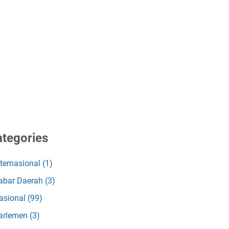
tegories
nternasional
(1)
abar Daerah
(3)
asional
(99)
arlemen
(3)