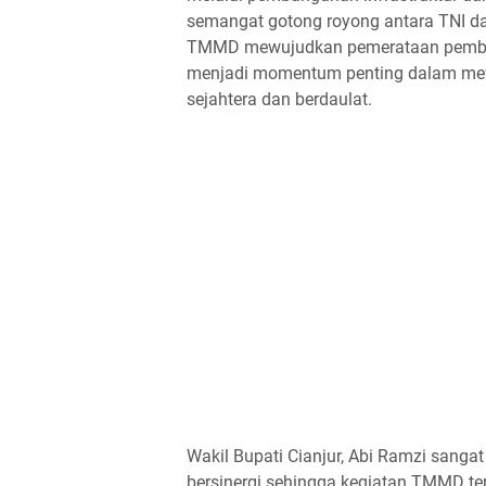
semangat gotong royong antara TNI d
TMMD mewujudkan pemerataan pembang
menjadi momentum penting dalam mewu
sejahtera dan berdaulat.
Wakil Bupati Cianjur, Abi Ramzi sanga
bersinergi sehingga kegiatan TMMD te