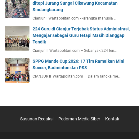
ditepi Jurang Sungai Cikawung Kecamatan
Sindangbarang
Cianjur ll Wartapolitan.com - kerangka manusia …
224 Guru di Cianjur Terjebak Status Administrasi,
Mengajar sebagai Guru tetapi Masih Dianggap
Tendik
Cianjur ll Wartapolitan.com – Sebanyak 224 ten…
SPPG Mande Cup 2026: 17 Tim Ramaikan Mini
Soccer, Badminton dan PS3
CIANJUR ll Wartapolitan.com — Dalam rangka me…
Susunan Redaksi
Pedoman Media Siber
Kontak