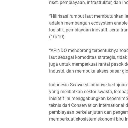
riset, pembiayaan, infrastruktur, dan ino
“Hilirisasi rumput laut membutuhkan leb
adalah membangun ecosystem enabler y
logistik, pembiayaan inovatif, serta tra
(10/10).
“APINDO mendorong terbentuknya roa
laut sebagai komoditas strategis, tida
juga untuk memperkuat rantai pasok 
industri, dan membuka akses pasar gl
Indonesia Seaweed Initiative bertujuan 
yang melibatkan sektor swasta, lembag
Inisiatif ini menggabungkan kepemimpi
teknis dari Conservation International
pembiayaan berkelanjutan dan pengem
memperkuat ekosistem ekonomi biru I