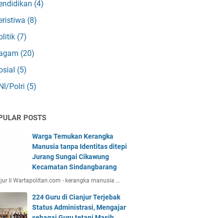
endidikan
(4)
eristiwa
(8)
olitik
(7)
agam
(20)
osial
(5)
NI/Polri
(5)
PULAR POSTS
Warga Temukan Kerangka
Manusia tanpa Identitas ditepi
Jurang Sungai Cikawung
Kecamatan Sindangbarang
jur ll Wartapolitan.com - kerangka manusia …
224 Guru di Cianjur Terjebak
Status Administrasi, Mengajar
sebagai Guru tetapi Masih