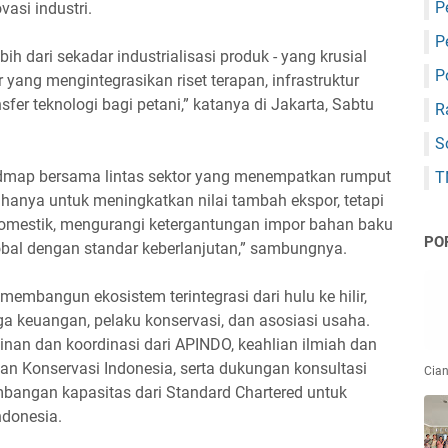
P
vasi industri.
P
ih dari sekadar industrialisasi produk - yang krusial
P
ang mengintegrasikan riset terapan, infrastruktur
nsfer teknologi bagi petani,” katanya di Jakarta, Sabtu
R
S
dmap bersama lintas sektor yang menempatkan rumput
T
k hanya untuk meningkatkan nilai tambah ekspor, tetapi
domestik, mengurangi ketergantungan impor bahan baku
PO
obal dengan standar keberlanjutan,” sambungnya.
membangun ekosistem terintegrasi dari hulu ke hilir,
a keuangan, pelaku konservasi, dan asosiasi usaha.
nan dan koordinasi dari APINDO, keahlian ilmiah dan
 dan Konservasi Indonesia, serta dukungan konsultasi
Cian
bangan kapasitas dari Standard Chartered untuk
ndonesia.