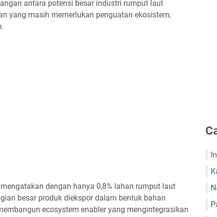
angan antara potensi besar industri rumput laut
ngan yang masih memerlukan penguatan ekosistem,
h.
Ca
I
K
mengatakan dengan hanya 0,8% lahan rumput laut
N
gian besar produk diekspor dalam bentuk bahan
P
 membangun ecosystem enabler yang mengintegrasikan