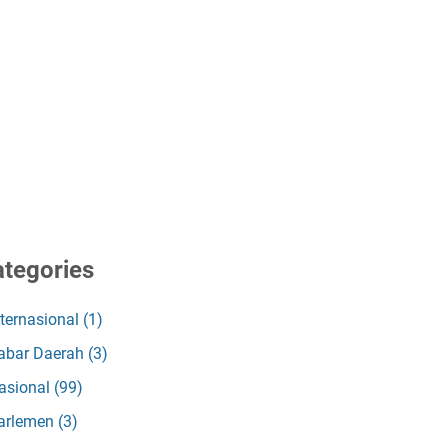
tegories
nternasional
(1)
abar Daerah
(3)
asional
(99)
arlemen
(3)