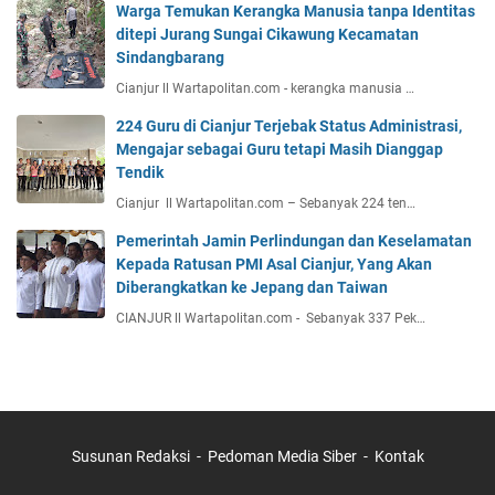
Warga Temukan Kerangka Manusia tanpa Identitas
ditepi Jurang Sungai Cikawung Kecamatan
Sindangbarang
Cianjur ll Wartapolitan.com - kerangka manusia …
224 Guru di Cianjur Terjebak Status Administrasi,
Mengajar sebagai Guru tetapi Masih Dianggap
Tendik
Cianjur ll Wartapolitan.com – Sebanyak 224 ten…
Pemerintah Jamin Perlindungan dan Keselamatan
Kepada Ratusan PMI Asal Cianjur, Yang Akan
Diberangkatkan ke Jepang dan Taiwan
CIANJUR ll Wartapolitan.com - Sebanyak 337 Pek…
Susunan Redaksi
Pedoman Media Siber
Kontak