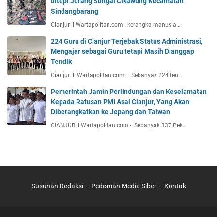
ditepi Jurang Sungai Cikawung Kecamatan
Sindangbarang
Cianjur ll Wartapolitan.com - kerangka manusia …
224 Guru di Cianjur Terjebak Status Administrasi,
Mengajar sebagai Guru tetapi Masih Dianggap
Tendik
Cianjur ll Wartapolitan.com – Sebanyak 224 ten…
Pemerintah Jamin Perlindungan dan Keselamatan
Kepada Ratusan PMI Asal Cianjur, Yang Akan
Diberangkatkan ke Jepang dan Taiwan
CIANJUR ll Wartapolitan.com - Sebanyak 337 Pek…
Susunan Redaksi
Pedoman Media Siber
Kontak