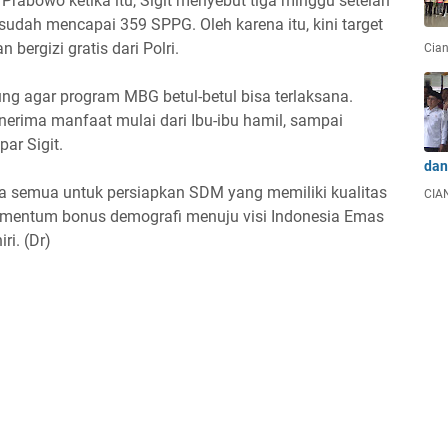
Prabowo ketika itu, Sigit menyebut tiga minggu setelah
sudah mencapai 359 SPPG. Oleh karena itu, kini target
 bergizi gratis dari Polri.
Cian
ng agar program MBG betul-betul bisa terlaksana.
nerima manfaat mulai dari Ibu-ibu hamil, sampai
ar Sigit.
dan
ita semua untuk persiapkan SDM yang memiliki kualitas
CIAN
mentum bonus demografi menuju visi Indonesia Emas
ri. (Dr)