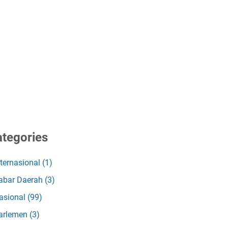
tegories
nternasional
(1)
abar Daerah
(3)
asional
(99)
arlemen
(3)