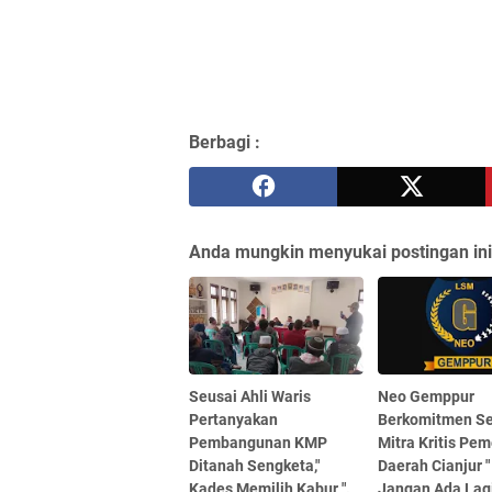
Berbagi :
Anda mungkin menyukai postingan ini
Seusai Ahli Waris
Neo Gemppur
Pertanyakan
Berkomitmen S
Pembangunan KMP
Mitra Kritis Pem
Ditanah Sengketa,"
Daerah Cianjur 
Kades Memilih Kabur ".
Jangan Ada Lag