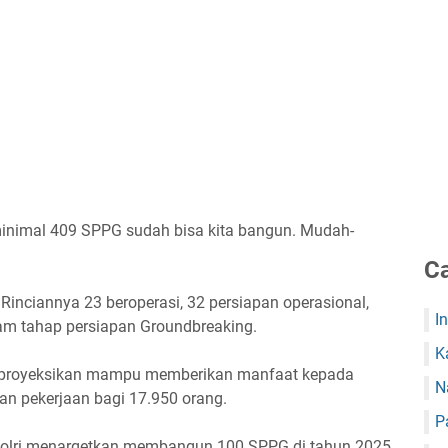
 minimal 409 SPPG sudah bisa kita bangun. Mudah-
Ca
. Rinciannya 23 beroperasi, 32 persiapan operasional,
I
m tahap persiapan Groundbreaking.
K
, diproyeksikan mampu memberikan manfaat kepada
N
n pekerjaan bagi 17.950 orang.
P
Polri menargetkan membangun 100 SPPG di tahun 2025