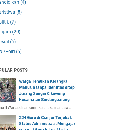
endidikan
(4)
eristiwa
(8)
olitik
(7)
agam
(20)
osial
(5)
NI/Polri
(5)
PULAR POSTS
Warga Temukan Kerangka
Manusia tanpa Identitas ditepi
Jurang Sungai Cikawung
Kecamatan Sindangbarang
jur ll Wartapolitan.com - kerangka manusia …
224 Guru di Cianjur Terjebak
Status Administrasi, Mengajar
sebagai Guru tetapi Masih