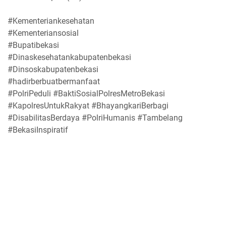
#Kementeriankesehatan
#Kementeriansosial
#Bupatibekasi
#Dinaskesehatankabupatenbekasi
#Dinsoskabupatenbekasi
#hadirberbuatbermanfaat
#PolriPeduli #BaktiSosialPolresMetroBekasi
#KapolresUntukRakyat #BhayangkariBerbagi
#DisabilitasBerdaya #PolriHumanis #Tambelang
#BekasiInspiratif