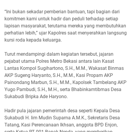
“Ini bukan sekadar pemberian bantuan, tapi bagian dari
komitmen kami untuk hadir dan peduli terhadap setiap
lapisan masyarakat, terutama mereka yang membutuhkan
perhatian lebih,” ujar Kapolres saat menyerahkan langsung
kursi roda kepada keluarga.
Turut mendampingi dalam kegiatan tersebut, jajaran
pejabat utama Polres Metro Bekasi antara lain Kasat
Lantas Kompol Sugihartono, S.H., M.M., Wakasat Binmas
AKP Sugeng Haryanto, S.H., M.M., Kasi Propam AKP
Painondang Marbun, S.H., M.M., Kapolsek Tambelang AKP
Yugo Pambudi, S.H., M.H., serta Bhabinkamtibmas Desa
Sukabudi Bripka Ade Haryono.
Hadir pula jajaran pemerintah desa seperti Kepala Desa
Sukabudi H. Iim Mudin Suparna A.M.K., Sekretaris Desa
Tatang, Kasi Perencanaan Ikhsan, anggota BPD Enjon,
serta Ketua RT 001 Bapak Nenda, yang memberikan