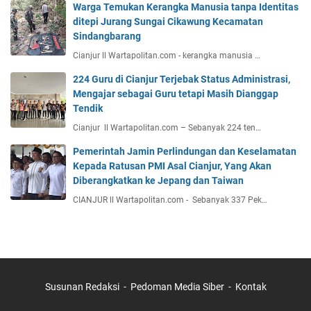
Warga Temukan Kerangka Manusia tanpa Identitas
ditepi Jurang Sungai Cikawung Kecamatan
Sindangbarang
Cianjur ll Wartapolitan.com - kerangka manusia …
224 Guru di Cianjur Terjebak Status Administrasi,
Mengajar sebagai Guru tetapi Masih Dianggap
Tendik
Cianjur ll Wartapolitan.com – Sebanyak 224 ten…
Pemerintah Jamin Perlindungan dan Keselamatan
Kepada Ratusan PMI Asal Cianjur, Yang Akan
Diberangkatkan ke Jepang dan Taiwan
CIANJUR ll Wartapolitan.com - Sebanyak 337 Pek…
Susunan Redaksi
Pedoman Media Siber
Kontak