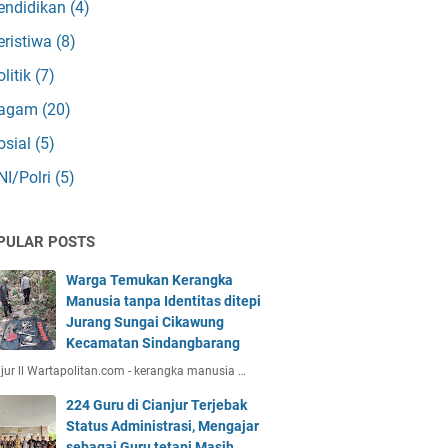
endidikan
(4)
eristiwa
(8)
olitik
(7)
agam
(20)
osial
(5)
NI/Polri
(5)
PULAR POSTS
Warga Temukan Kerangka
Manusia tanpa Identitas ditepi
Jurang Sungai Cikawung
Kecamatan Sindangbarang
jur ll Wartapolitan.com - kerangka manusia …
224 Guru di Cianjur Terjebak
Status Administrasi, Mengajar
sebagai Guru tetapi Masih