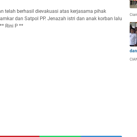
n telah berhasil dievakuasi atas kerjasama pihak
Cian
mkar dan Satpol PP. Jenazah istri dan anak korban lalu
 Rini P **
dan
CIAN