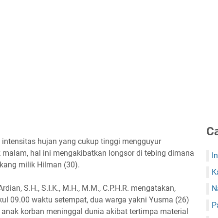
Ca
intensitas hujan yang cukup tinggi mengguyur
 malam, hal ini mengakibatkan longsor di tebing dimana
I
ang milik Hilman (30).
K
ian, S.H., S.I.K., M.H., M.M., C.P.H.R. mengatakan,
N
ukul 09.00 waktu setempat, dua warga yakni Yusma (26)
P
n anak korban meninggal dunia akibat tertimpa material