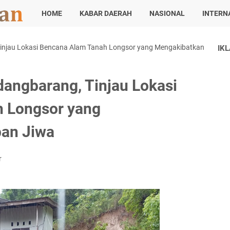
HOME
KABAR DAERAH
NASIONAL
INTERN
Tinjau Lokasi Bencana Alam Tanah Longsor yang Mengakibatkan
IK
dangbarang, Tinjau Lokasi
 Longsor yang
an Jiwa
r