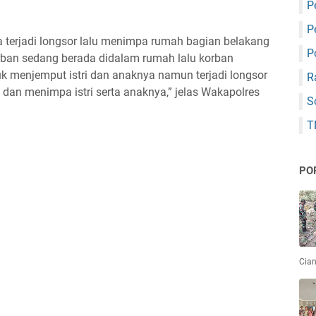
P
P
ba terjadi longsor lalu menimpa rumah bagian belakang
P
korban sedang berada didalam rumah lalu korban
k menjemput istri dan anaknya namun terjadi longsor
R
an menimpa istri serta anaknya,” jelas Wakapolres
S
T
PO
Cian