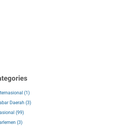
tegories
nternasional
(1)
abar Daerah
(3)
asional
(99)
arlemen
(3)